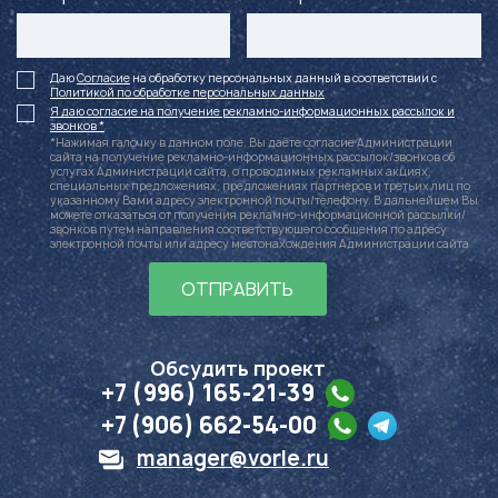
Даю
Согласие
на обработку персональных данный в соответствии с
Политикой по обработке персональных данных
Я даю согласие на получение рекламно-информационных рассылок и
звонков *
*Нажимая галочку в данном поле, Вы даёте согласие Администрации
сайта на получение рекламно-информационных рассылок/звонков об
услугах Администрации сайта, о проводимых рекламных акциях,
специальных предложениях, предложениях партнеров и третьих лиц по
указанному Вами адресу электронной почты/телефону. В дальнейшем Вы
можете отказаться от получения рекламно-информационной рассылки/
звонков путем направления соответствующего сообщения по адресу
электронной почты или адресу местонахождения Администрации сайта
ОТПРАВИТЬ
Обсудить проект
+7 (996) 165-21-39
+7 (906) 662-54-00
manager@vorle.ru