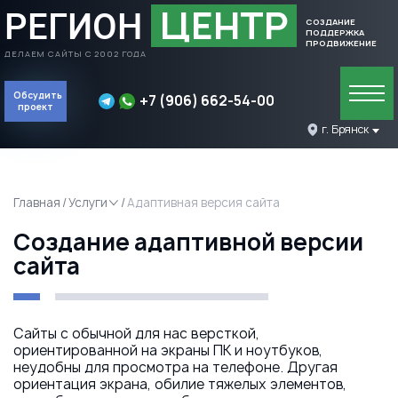
ЦЕНТР
РЕГИОН
СОЗДАНИЕ
ПОДДЕРЖКА
ПРОДВИЖЕНИЕ
ДЕЛАЕМ САЙТЫ С 2002 ГОДА
Обсудить
+7 (906) 662-54-00
проект
Обсудить проект
г. Брянск
Главная
Услуги
Адаптивная версия сайта
Создание адаптивной версии
сайта
Сайты с обычной для нас версткой,
ориентированной на экраны ПК и ноутбуков,
неудобны для просмотра на телефоне. Другая
ориентация экрана, обилие тяжелых элементов,